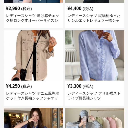
¥
2,990
¥
4,400
(税込)
(税込)
レディースシャツ 透け感チェッ
レディースシャツ 縦縞柄ゆった
ク柄ロング丈オーバーサイズシ
りシルエットレギュラー襟シャ
ャツ 長袖
ツ 長袖
¥
4,250
¥
3,300
(税込)
(税込)
レディースシャツ デニム風胸ポ
レディースシャツ フリル襟スト
ケット付き長袖シャツジャケッ
ライプ柄長袖シャツ
ト