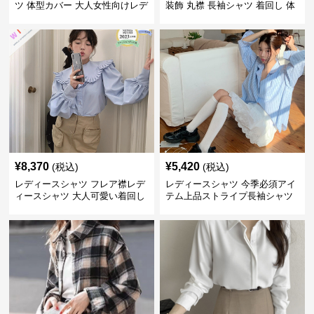
ツ 体型カバー 大人女性向けレデ
装飾 丸襟 長袖シャツ 着回し 体
ィースシャツ
型カバー
¥
8,370
¥
5,420
(税込)
(税込)
レディースシャツ フレア襟レデ
レディースシャツ 今季必須アイ
ィースシャツ 大人可愛い着回し
テム上品ストライプ長袖シャツ
トップス