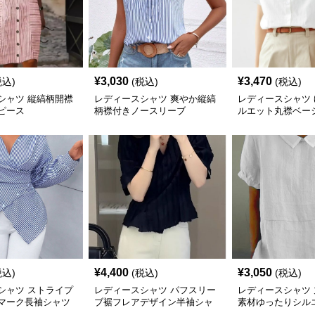
¥
3,030
¥
3,470
税込)
(税込)
(税込)
シャツ 縦縞柄開襟
レディースシャツ 爽やか縦縞
レディースシャツ
ピース
柄襟付きノースリーブ
ルエット丸襟ベー
¥
4,400
¥
3,050
税込)
(税込)
(税込)
シャツ ストライプ
レディースシャツ パフスリー
レディースシャツ
マーク長袖シャツ
ブ裾フレアデザイン半袖シャ
素材ゆったりシル
ツ
シャツ