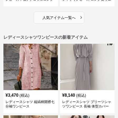
丈
ストリボン付き
›
人気アイテム一覧へ
レディースシャツワンピースの新着アイテム
¥
3,470
¥
8,140
(税込)
(税込)
レディースシャツ 縦縞柄開襟七
レディースシャツ プリーツシャ
分袖ワンピース
ツワンピース 長袖 体型カバー
レディース 上品