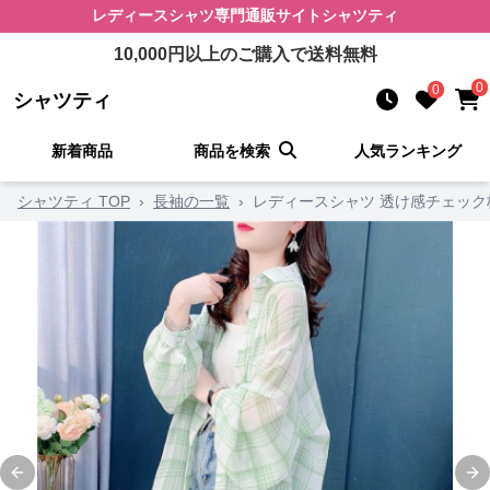
レディースシャツ
専門通販サイト
シャツティ
10,000
円以上のご購入で送料無料
0
0
シャツティ
新着商品
商品を検索
人気ランキング
シャツティ TOP
›
長袖の一覧
›
レディースシャツ 透け感チェック
Previous slide
Ne