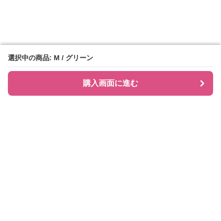
選択中の商品: M / グリーン
選択中の商品: M / グリーン
購入画面に進む
購入画面に進む
シャツティ
について