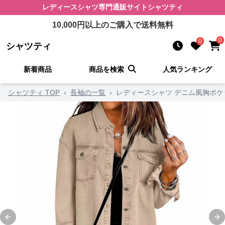
レディースシャツ
専門通販サイト
シャツティ
10,000
円以上のご購入で送料無料
0
0
シャツティ
新着商品
商品を検索
人気ランキング
シャツティ TOP
›
長袖の一覧
›
レディースシャツ デニム風胸ポ
Previous slide
Ne