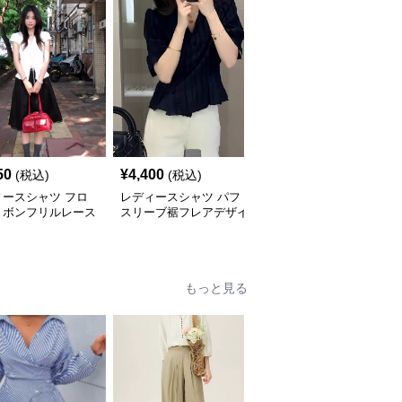
50
¥
4,400
¥
3,050
(税込)
(税込)
(税込)
ィースシャツ フロ
レディースシャツ パフ
レディースシャツ 丸襟
リボンフリルレース
スリーブ裾フレアデザイ
リネン素材ゆったりシル
ブラウス
ン半袖シャツ
エット半袖シャツ
もっと見る