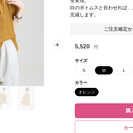
を実現。
白のボトムスと合わせれば、
完成します。
ご注文確定か
5,520
円
Next slide
サイズ
S
M
L
カラー
オレンジ
購
カー