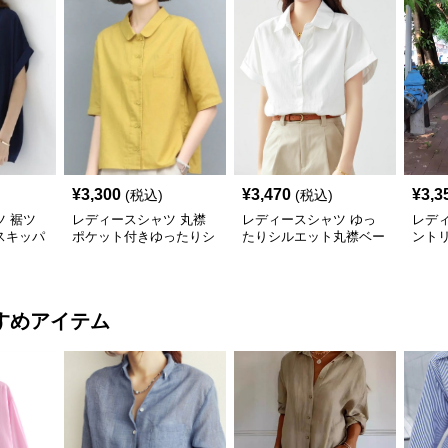
¥
3,300
¥
3,470
¥
3,3
(税込)
(税込)
 裾ツ
レディースシャツ 丸襟
レディースシャツ ゆっ
レデ
スキッパ
ポケット付きゆったりシ
たりシルエット丸襟ベー
ント
ップス
ルエット半袖
シック半袖
半袖
すめアイテム