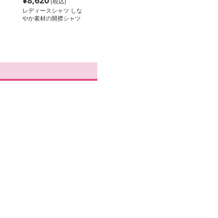
¥
8,620
(税込)
レディースシャツ しな
やか素材の開襟シャツ