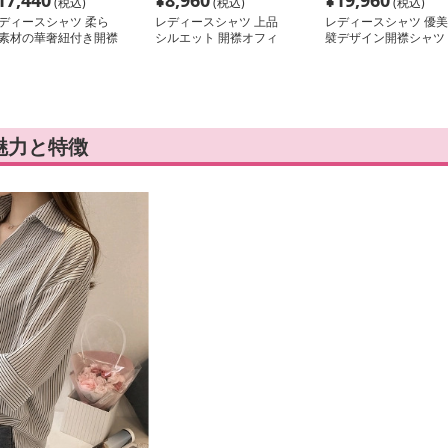
17,440
¥
8,960
¥
19,960
(税込)
(税込)
(税込)
ディースシャツ 柔ら
レディースシャツ 上品
レディースシャツ 優美
素材の華奢紐付き開襟
シルエット 開襟オフィ
襞デザイン開襟シャツ
ャツ
スシャツ
魅力と特徴