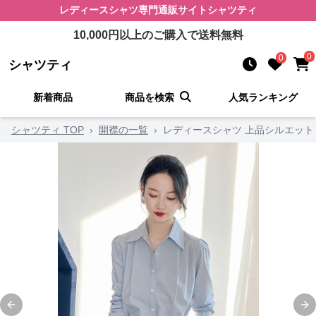
レディースシャツ
専門通販サイト
シャツティ
10,000
円以上のご購入で送料無料
0
0
シャツティ
新着商品
商品を検索
人気ランキング
シャツティ TOP
›
開襟の一覧
›
レディースシャツ 上品シルエット
Previous slide
Ne