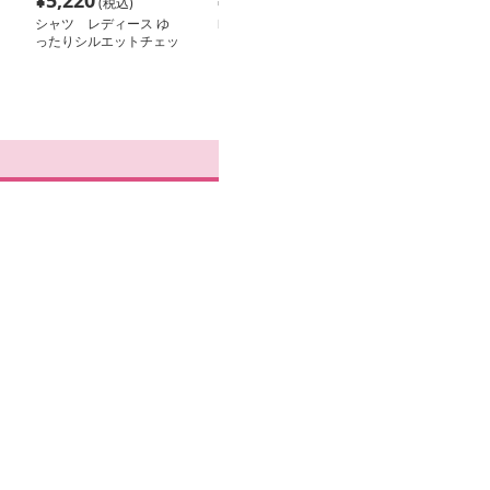
¥
5,220
¥
9,300
¥
3,040
(税込)
(税込)
(税込
シャツ レディース ゆ
レディースシャツ チェ
レディースシャ
ったりシルエットチェッ
ック柄オーバーシャツ
たりチェックシ
クシャツ
カジュアル
冬カジュアル