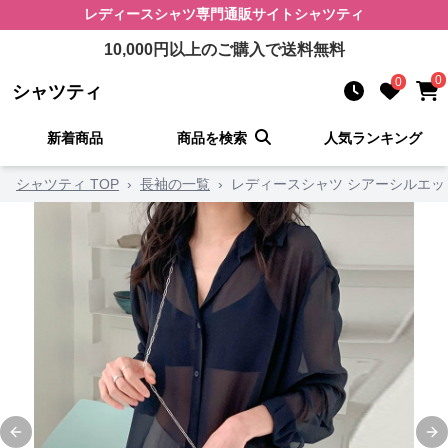
レディースシャツ
専門通販サイト
シャツティ
10,000
円以上のご購入で送料無料
0
0
シャツティ
新着商品
商品を検索
人気ランキング
シャツティ TOP
›
長袖の一覧
›
レディースシャツ シアーシルエ
Previous slide
Ne