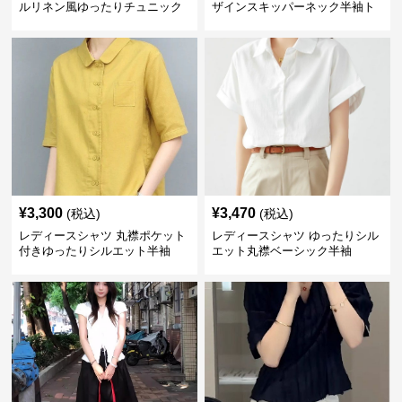
ルリネン風ゆったりチュニック
ザインスキッパーネック半袖ト
丈
ップス
¥
3,300
¥
3,470
(税込)
(税込)
レディースシャツ 丸襟ポケット
レディースシャツ ゆったりシル
付きゆったりシルエット半袖
エット丸襟ベーシック半袖