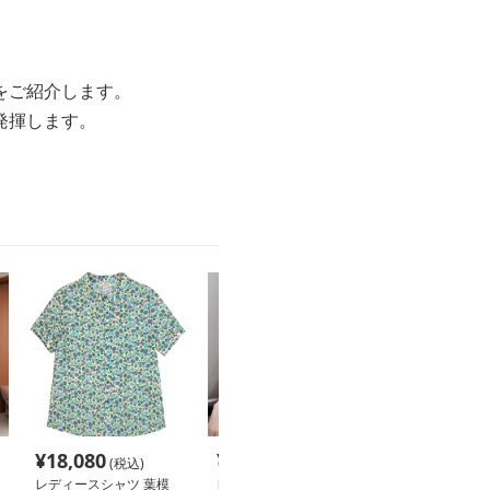
をご紹介します。
発揮します。
¥
18,080
¥
4,480
¥
2,940
(税込)
(税込)
(税込
レディースシャツ 葉模
レディースシャツ 古典
レディースシャ