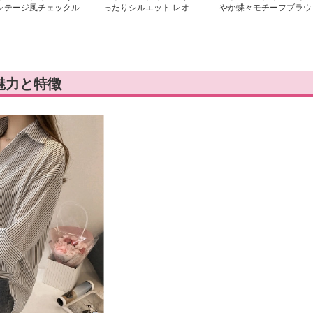
ンテージ風チェックル
ったりシルエット レオ
やか蝶々モチーフブラウ
ズシャツ
パード柄 ハイネックブ
ス
ラウス
魅力と特徴