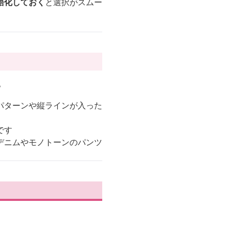
語化しておく
と選択がスムー
。
パターンや縦ラインが入った
です
デニムやモノトーンのパンツ