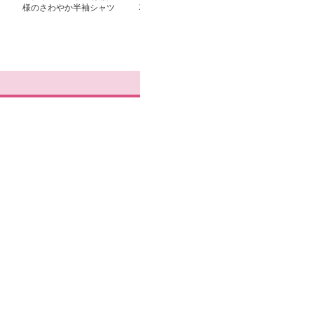
様のさわやか半袖シャツ
花園 牡丹模様シャツ
キャラクター柄
シャツ