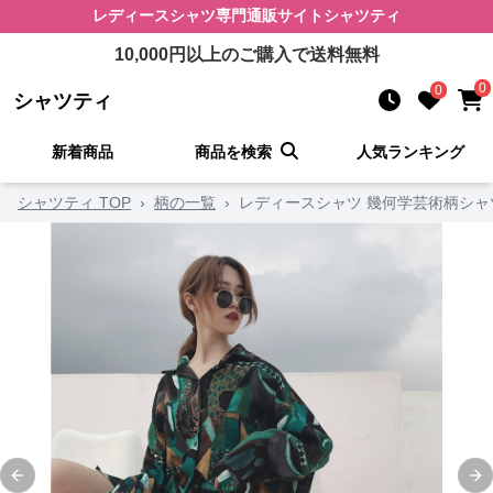
レディースシャツ
専門通販サイト
シャツティ
10,000
円以上のご購入で送料無料
0
0
シャツティ
新着商品
商品を検索
人気ランキング
シャツティ TOP
›
柄の一覧
›
レディースシャツ 幾何学芸術柄シャ
Previous slide
Ne