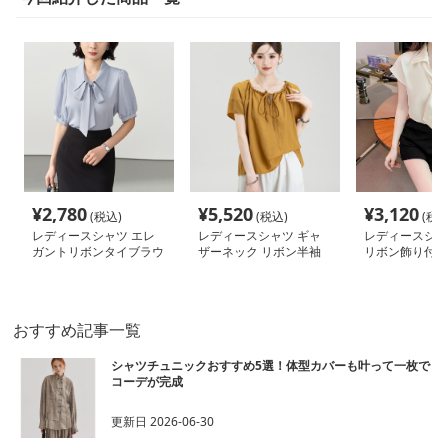
¥
2,780
¥
5,520
¥
3,120
(税込)
(税込)
(税込
レディースシャツ エレ
レディースシャツ ギャ
レディースシャ
ガントリボンタイブラウ
ザーネック リボン半袖
リボン飾り付き
ス
ブラウス
ツ
おすすめ記事一覧
シャツチュニックおすすめ5選！体型カバーも叶って一枚で
コーデが完成
更新日
2026-06-30