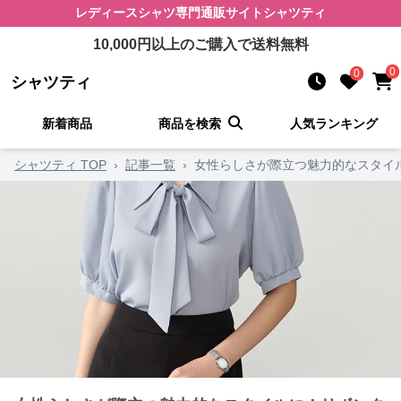
レディースシャツ
専門通販サイト
シャツティ
10,000
円以上のご購入で送料無料
0
0
シャツティ
新着商品
商品を検索
人気ランキング
シャツティ TOP
›
記事一覧
›
女性らしさが際立つ魅力的なスタイ