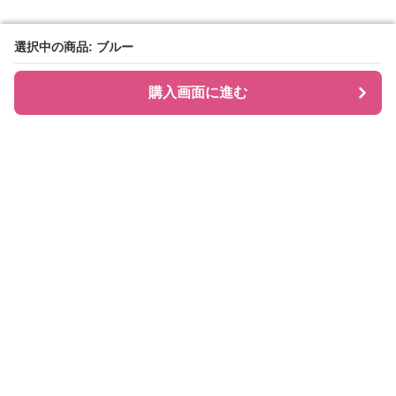
選択中の商品: ブルー
選択中の商品: ブルー
購入画面に進む
購入画面に進む
シャツティ
について
会社概要