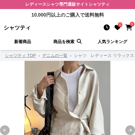
レディースシャツ
専門通販サイト
シャツティ
10,000
円以上のご購入で送料無料
0
0
シャツティ
新着商品
商品を検索
人気ランキング
シャツティ TOP
›
デニムの一覧
›
シャツ レディース リラック
Previous slide
Ne