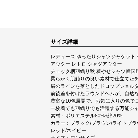
サイズ詳細
レディース ゆったりシャツジャケット
アウター レトロ シャツアウター
チェック柄羽織り秋 着やせシャツ韓国
柔らかく肌触りの良い素材で仕立てた
肩のラインを落としたドロップショル
前後差を付けたラウンドヘムが、自然
豊富な10色展開で、お気に入りの色で
一枚着でも羽織りでも活躍する万能シ
素材：ポリエステル80%+綿20%
カラー：ブラック/ブラウン/ライトブラウ
レッド/ネイビー
サイズ：ワンサイズ