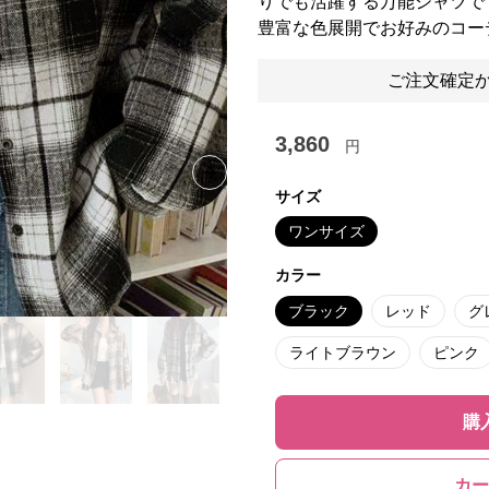
りでも活躍する万能シャツで
豊富な色展開でお好みのコー
ご注文確定か
3,860
円
Next slide
サイズ
ワンサイズ
カラー
ブラック
レッド
グ
ライトブラウン
ピンク
購
カー