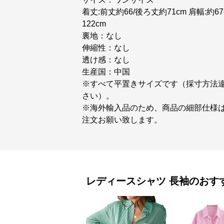
着丈:前丈約66/後ろ丈約71cm 肩幅:約67c
122cm
裏地：なし
伸縮性：なし
透け感：なし
生産国：中国
※すべて平置きサイズです（採寸方法
さい）。
※海外輸入品のため、商品の細部仕様
注文お願い致します。
レディースシャツ
長袖
のおす