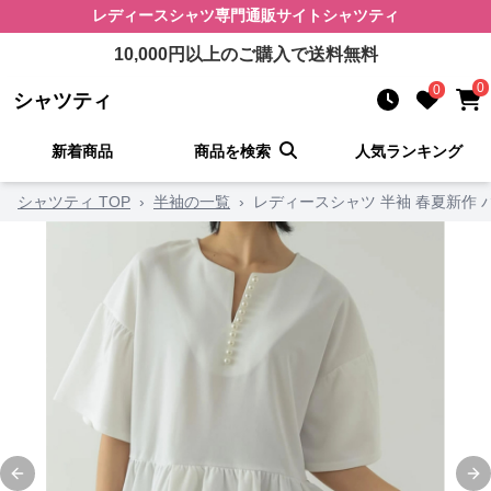
レディースシャツ
専門通販サイト
シャツティ
10,000
円以上のご購入で送料無料
0
0
シャツティ
新着商品
商品を検索
人気ランキング
シャツティ TOP
›
半袖の一覧
›
レディースシャツ 半袖 春夏新作
Previous slide
Ne