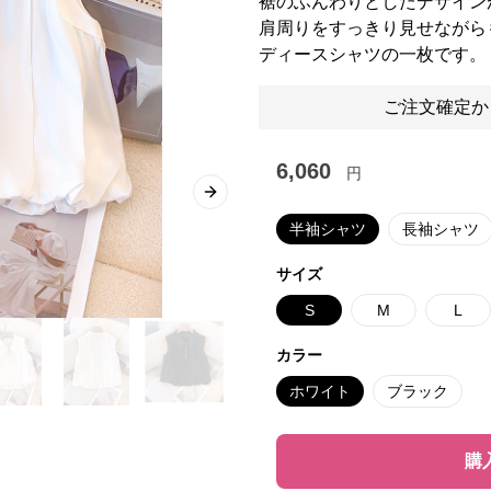
裾のふんわりとしたデザイン
肩周りをすっきり見せながら
ディースシャツの一枚です。
ご注文確定か
6,060
円
Next slide
半袖シャツ
長袖シャツ
サイズ
S
M
L
カラー
ホワイト
ブラック
購