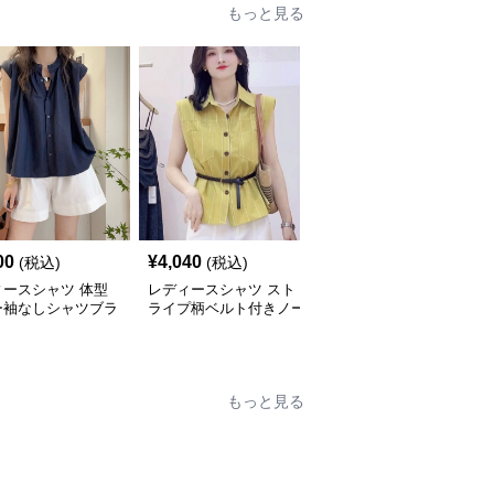
もっと見る
00
¥
4,040
¥
5,260
(税込)
(税込)
(税込)
ィースシャツ 体型
レディースシャツ スト
レディースシャツ 洗練
ー袖なしシャツブラ
ライプ柄ベルト付きノー
デザイン ノースリーブ
薄手着痩せトップス
スリーブシャツ
シャツ
もっと見る