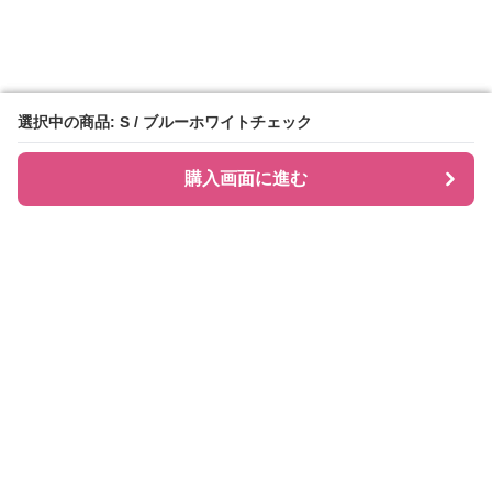
選択中の商品: S / ブルーホワイトチェック
選択中の商品: S / ブルーホワイトチェック
購入画面に進む
購入画面に進む
シャツティ
について