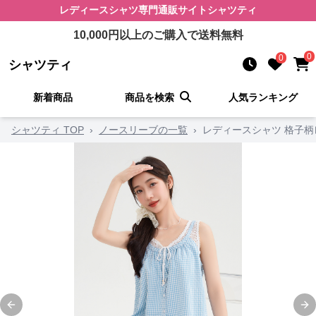
レディースシャツ
専門通販サイト
シャツティ
10,000
円以上のご購入で送料無料
0
0
シャツティ
新着商品
商品を検索
人気ランキング
シャツティ TOP
›
ノースリーブの一覧
›
レディースシャツ 格子
Previous slide
Ne