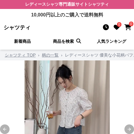
レディースシャツ
専門通販サイト
シャツティ
10,000
円以上のご購入で送料無料
0
0
シャツティ
新着商品
商品を検索
人気ランキング
シャツティ TOP
›
柄の一覧
›
レディースシャツ 優美な小花柄パ
Previous slide
Ne