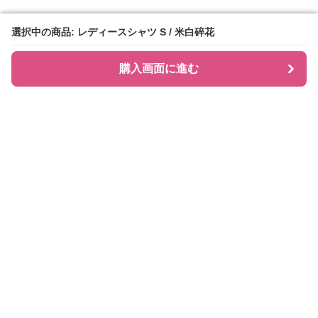
選択中の商品: レディースシャツ S / 米白碎花
選択中の商品: レディースシャツ S / 米白碎花
購入画面に進む
購入画面に進む
シャツティ
について
会社概要