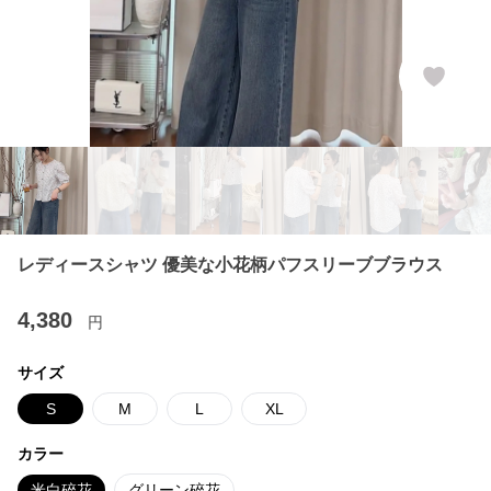
レディースシャツ 優美な小花柄パフスリーブブラウス
4,380
円
サイズ
S
M
L
XL
カラー
米白碎花
グリーン碎花