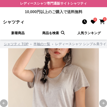
レディースシャツ
専門通販サイト
シャツティ
10,000
円以上のご購入で送料無料
0
0
シャツティ
新着商品
商品を検索
人気ランキング
シャツティ TOP
›
半袖の一覧
›
レディースシャツ シンプル美ライ
Previous slide
Ne