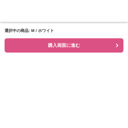
選択中の商品: M / ホワイト
選択中の商品: M / ホワイト
購入画面に進む
購入画面に進む
シャツティ
について