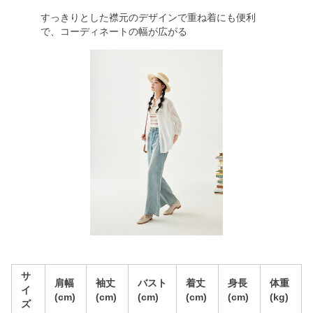
すっきりとした襟元のデザインで重ね着にも便利
で、コーディネートの幅が広がる
サ
肩幅
袖丈
バスト
着丈
身長
体重
イ
(cm)
(cm)
(cm)
(cm)
(cm)
(kg)
ズ