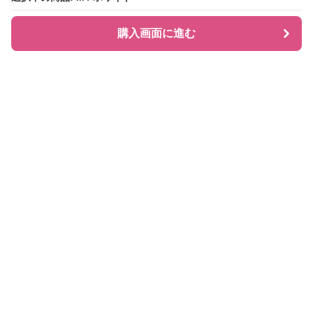
購入画面に進む
購入画面に進む
シャツティ
について
会社概要
利用規約