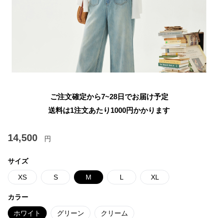
ご注文確定から7~28日でお届け予定
送料は1注文あたり
1000
円かかります
14,500
円
サイズ
XS
S
M
L
XL
カラー
ホワイト
グリーン
クリーム