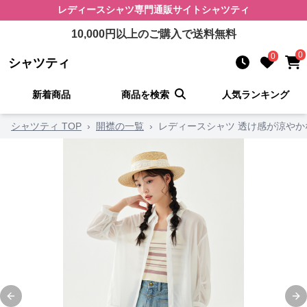
レディースシャツ
専門通販サイト
シャツティ
10,000
円以上のご購入で送料無料
0
0
シャツティ
新着商品
商品を検索
人気ランキング
シャツティ TOP
›
開襟の一覧
›
レディースシャツ 透け感が涼や
Previous slide
Ne