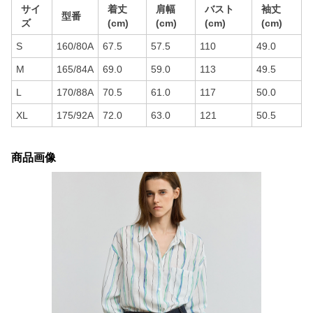
サイ
着丈
肩幅
バスト
袖丈
型番
ズ
(cm)
(cm)
(cm)
(cm)
S
160/80A
67.5
57.5
110
49.0
M
165/84A
69.0
59.0
113
49.5
L
170/88A
70.5
61.0
117
50.0
XL
175/92A
72.0
63.0
121
50.5
商品画像