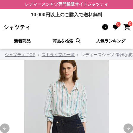
レディースシャツ
専門通販サイト
シャツティ
10,000
円以上のご購入で送料無料
0
0
シャツティ
新着商品
商品を検索
人気ランキング
シャツティ TOP
›
ストライプの一覧
›
レディースシャツ 優雅な
Previous slide
Ne