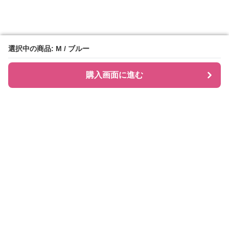
選択中の商品: M / ブルー
選択中の商品: M / ブルー
購入画面に進む
購入画面に進む
シャツティ
について