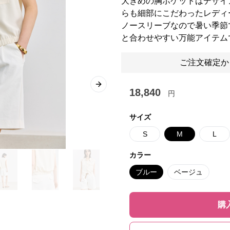
大きめの胸ポケットはデザイ
らも細部にこだわったレディ
ノースリーブなので暑い季節
と合わせやすい万能アイテム
ご注文確定か
Next slide
18,840
円
サイズ
S
M
L
カラー
ブルー
ベージュ
購