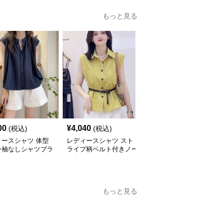
もっと見る
00
¥
4,040
¥
5,260
(税込)
(税込)
(税込)
ィースシャツ 体型
レディースシャツ スト
レディースシャツ 洗練
ー袖なしシャツブラ
ライプ柄ベルト付きノー
デザイン ノースリーブ
薄手着痩せトップス
スリーブシャツ
シャツ
もっと見る