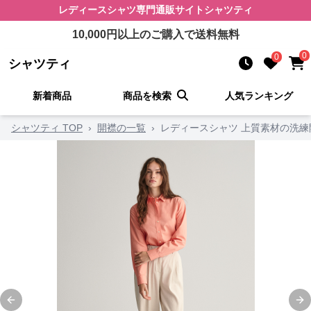
レディースシャツ
専門通販サイト
シャツティ
10,000
円以上のご購入で送料無料
0
0
シャツティ
新着商品
商品を検索
人気ランキング
シャツティ TOP
›
開襟の一覧
›
レディースシャツ 上質素材の洗
Previous slide
Ne