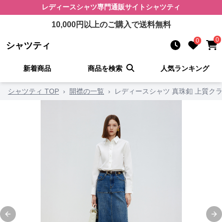
レディースシャツ
専門通販サイト
シャツティ
10,000
円以上のご購入で送料無料
0
0
シャツティ
新着商品
商品を検索
人気ランキング
シャツティ TOP
›
開襟の一覧
›
レディースシャツ 真珠釦 上質ク
Previous slide
Ne