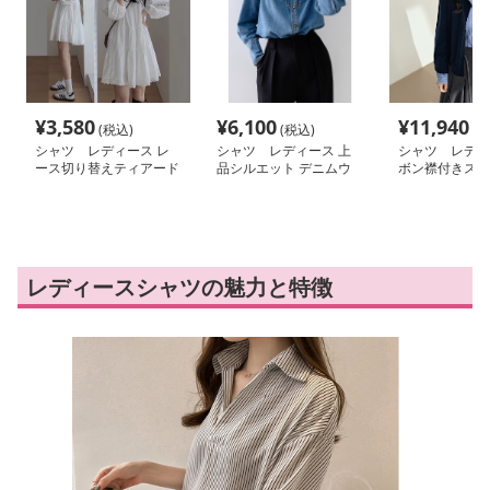
¥
3,580
¥
6,100
¥
11,940
(税込)
(税込)
(税
シャツ レディース レ
シャツ レディース 上
シャツ レディ
ース切り替えティアード
品シルエット デニムウ
ボン襟付きスト
シャツワンピース
エスタンシャツ
ャツ
レディースシャツの魅力と特徴