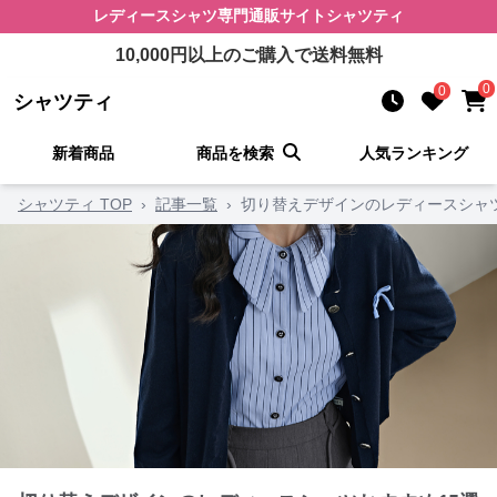
レディースシャツ
専門通販サイト
シャツティ
10,000
円以上のご購入で送料無料
0
0
シャツティ
新着商品
商品を検索
人気ランキング
シャツティ TOP
›
記事一覧
›
切り替えデザインのレディースシャツ