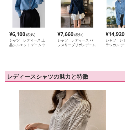
¥
6,100
¥
7,660
¥
14,920
(税込)
(税込)
(税
シャツ レディース 上
シャツ レディース パ
シャツ レディ
品シルエット デニムウ
フスリーブリボンデニム
ラシカル デニム
エスタンシャツ
シャツ
りシャツ
レディースシャツの魅力と特徴