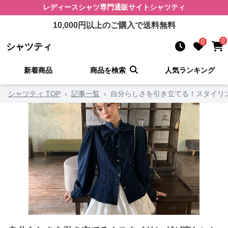
レディースシャツ
専門通販サイト
シャツティ
10,000
円以上のご購入で送料無料
0
0
シャツティ
新着商品
商品を検索
人気ランキング
シャツティ TOP
›
記事一覧
›
自分らしさを引き立てる！スタイリ