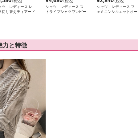
3,580
¥
4,680
¥
2,840
(税込)
(税込)
(税込)
ャツ レディース レ
シャツ レディース ス
シャツ レディース フ
ス切り替えティアード
トライプシャツワンピー
ェミニンシルエットオー
ャツワンピース
ス フレア
バーサイズシャツワンピ
ース
魅力と特徴