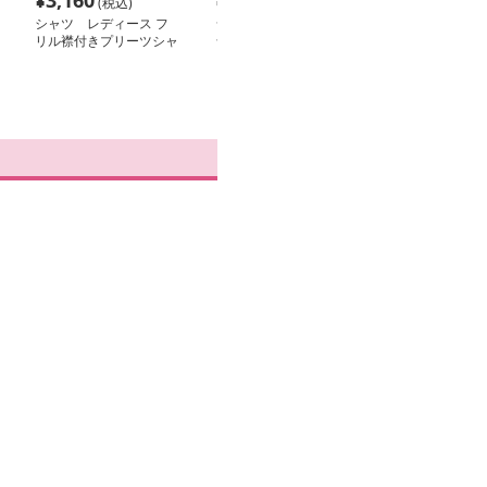
¥
3,160
¥
10,300
¥
10,300
(税込)
(税込)
(税
シャツ レディース フ
シャツ レディース ク
シャツ レディ
リル襟付きプリーツシャ
ラシカルストライプ シ
だわり襟付きミ
ツワンピース
ャツワンピース
ャツワンピース