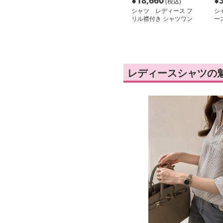
¥
18,660
¥
(税込)
シャツ レディース フ
シ
リル襟付き シャツワン
ー
ピース
シ
レディースシャツの