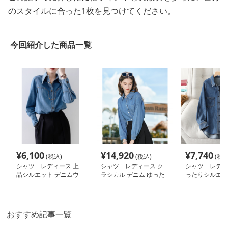
のスタイルに合った1枚を見つけてください。
今回紹介した商品一覧
¥
6,100
¥
14,920
¥
7,740
(税込)
(税込)
(税込
シャツ レディース 上
シャツ レディース ク
シャツ レディ
品シルエット デニムウ
ラシカル デニム ゆった
ったりシルエッ
エスタンシャツ
りシャツ
クタック デニ
おすすめ記事一覧