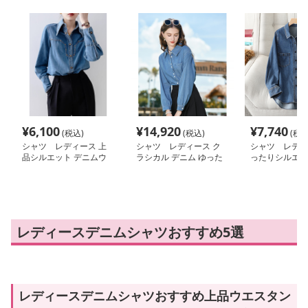
¥
6,100
¥
14,920
¥
7,740
(税込)
(税込)
(税込
シャツ レディース 上
シャツ レディース ク
シャツ レディ
品シルエット デニムウ
ラシカル デニム ゆった
ったりシルエッ
エスタンシャツ
りシャツ
クタック デニ
レディースデニムシャツおすすめ5選
レディースデニムシャツおすすめ上品ウエスタン