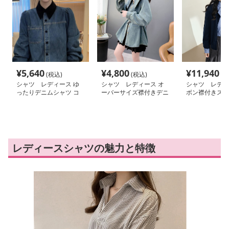
¥
5,640
¥
4,800
¥
11,940
(税込)
(税込)
(税
シャツ レディース ゆ
シャツ レディース オ
シャツ レディ
ったりデニムシャツ コ
ーバーサイズ襟付きデニ
ボン襟付きスト
クーンシルエット
ムシャツ
ャツ
レディースシャツの魅力と特徴