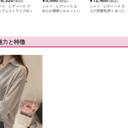
16,320
¥
5,060
¥
12,400
(税込)
(税込)
(税込)
ャツ レディース プ
シャツ レディース な
シャツ レディース 大
ミアムストライプゆっ
めらか開襟シルエットシ
人の雰囲気漂う ゆった
りシャツ
ャツ
り開襟シャツ
魅力と特徴