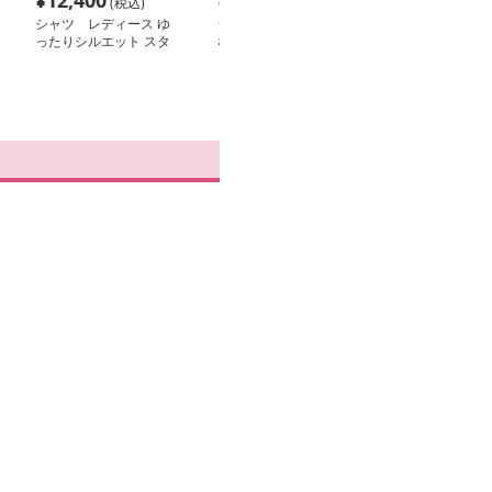
¥
12,400
¥
4,460
¥
11,980
(税込)
(税込)
(税
シャツ レディース ゆ
シャツ レディース し
シャツ レディ
ったりシルエット スタ
なやかシルエット ノン
れいめ開襟オフ
ンダードシャツ
アイロンシャツ
ツ