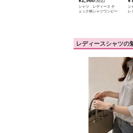
¥
2,960
¥
(税込)
シャツ レディース チ
シ
ェック柄シャツワンピー
レ
ス ギャザーロング丈
た
レディースシャツの