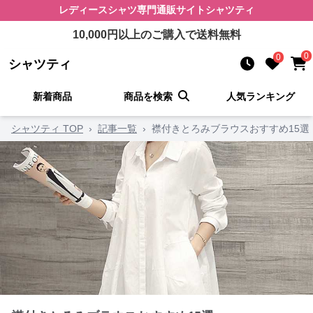
レディースシャツ
専門通販サイト
シャツティ
10,000
円以上のご購入で送料無料
0
0
シャツティ
新着商品
商品を検索
人気ランキング
シャツティ TOP
›
記事一覧
›
襟付きとろみブラウスおすすめ15選