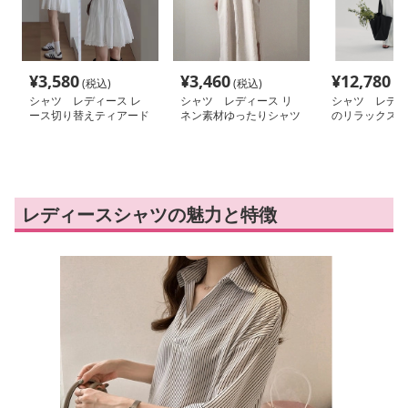
¥
3,580
¥
3,460
¥
12,780
(税込)
(税込)
(税
シャツ レディース レ
シャツ レディース リ
シャツ レディ
ース切り替えティアード
ネン素材ゆったりシャツ
のリラックスリ
シャツワンピース
ワンピース
ーツセットアッ
レディースシャツの魅力と特徴