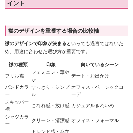
イント
襟のデザインを重視する場合の比較軸
襟のデザインで印象が決まる
といっても過言ではないた
め、用途に合わせた選び方が重要です。
襟の種類
印象
向いているシーン
フェミニン・華や
フリル襟
デート・お出かけ
か
バンドカラ
すっきり・シンプ
オフィス・ベーシックコ
ー
ル
ーデ
スキッパー
こなれ感・抜け感
カジュアルきれいめ
襟
シャツカラ
クリーン・清潔感
オフィス・フォーマル
ー
トレンド感・存在