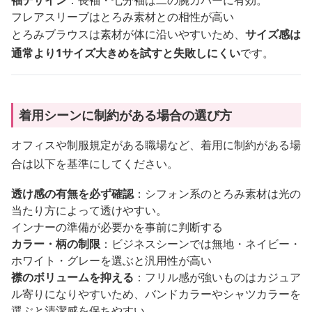
袖デザイン
：長袖・七分袖は二の腕カバーに有効。
フレアスリーブはとろみ素材との相性が高い
とろみブラウスは素材が体に沿いやすいため、
サイズ感は
通常より1サイズ大きめを試すと失敗しにくい
です。
着用シーンに制約がある場合の選び方
オフィスや制服規定がある職場など、着用に制約がある場
合は以下を基準にしてください。
透け感の有無を必ず確認
：シフォン系のとろみ素材は光の
当たり方によって透けやすい。
インナーの準備が必要かを事前に判断する
カラー・柄の制限
：ビジネスシーンでは無地・ネイビー・
ホワイト・グレーを選ぶと汎用性が高い
襟のボリュームを抑える
：フリル感が強いものはカジュア
ル寄りになりやすいため、バンドカラーやシャツカラーを
選ぶと清潔感を保ちやすい