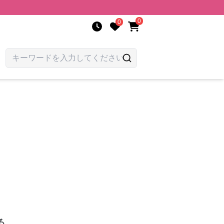
0
0
る