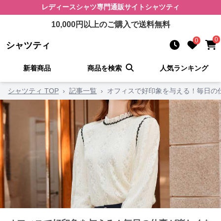
レディースシャツ
専門通販サイト
シャツティ
10,000
円以上のご購入で送料無料
0
0
シャツティ
新着商品
商品を検索
人気ランキング
シャツティ TOP
›
記事一覧
›
オフィスで好印象を与える！毎日の