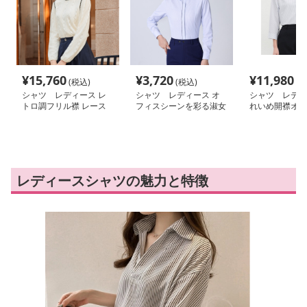
¥
15,760
¥
3,720
¥
11,980
(税込)
(税込)
(税
シャツ レディース レ
シャツ レディース オ
シャツ レディ
トロ調フリル襟 レース
フィスシーンを彩る淑女
れいめ開襟オフ
編み シャツ
のスタイリッシュワイシ
ツ
ャツ
レディースシャツの魅力と特徴