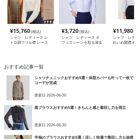
¥
15,760
¥
3,720
¥
11,980
(税込)
(税込)
(税
シャツ レディース レ
シャツ レディース オ
シャツ レディ
トロ調フリル襟 レース
フィスシーンを彩る淑女
れいめ開襟オフ
編み シャツ
のスタイリッシュワイシ
ツ
ャツ
おすすめ記事一覧
シャツチュニックおすすめ5選！体型カバーも叶って一枚で
コーデが完成
更新日
2026-06-30
黒ブラウスおすすめ5選！きちんと感と着回し力を両立
更新日
2026-06-30
半袖のブラウスおすすめ5選！涼しく快適で着回し力も抜群