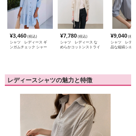
¥
3,460
¥
7,780
¥
9,040
(税込)
(税込)
(税込
シャツ レディース ギ
シャツ レディース な
シャツ レディ
ンガムチェック シャー
めらかコットンストライ
品な縦縞シルエ
リング シャツワンピー
プゆったりシャツ
ツ
ス
レディースシャツの魅力と特徴