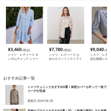
¥
3,460
¥
7,780
¥
9,040
(税込)
(税込)
(税込
シャツ レディース ギ
シャツ レディース な
シャツ レディ
ンガムチェック シャー
めらかコットンストライ
品な縦縞シルエ
リング シャツワンピー
プゆったりシャツ
ツ
ス
おすすめ記事一覧
シャツチュニックおすすめ5選！体型カバーも叶って一枚で
コーデが完成
更新日
2026-06-30
半袖のブラウスおすすめ5選！涼しく快適で着回し力も抜群